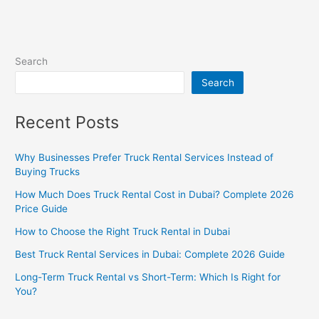
Search
Search
Recent Posts
Why Businesses Prefer Truck Rental Services Instead of
Buying Trucks
How Much Does Truck Rental Cost in Dubai? Complete 2026
Price Guide
How to Choose the Right Truck Rental in Dubai
Best Truck Rental Services in Dubai: Complete 2026 Guide
Long-Term Truck Rental vs Short-Term: Which Is Right for
You?