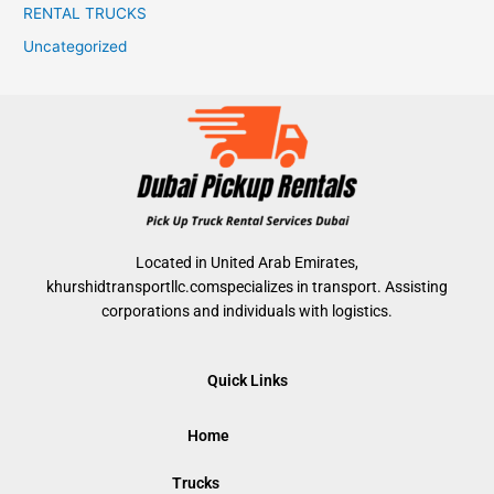
RENTAL TRUCKS
Uncategorized
Located in United Arab Emirates,
khurshidtransportllc.comspecializes in transport. Assisting
corporations and individuals with logistics.
Quick Links
Home
Trucks