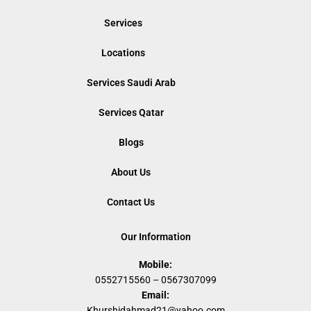
Services
Locations
Services Saudi Arab
Services Qatar
Blogs
About Us
Contact Us
Our Information
Mobile:
0552715560 – 0567307099
Email:
Khurshidahmad21@yahoo.com