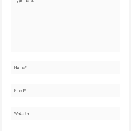
here..
Name*
Email*
Website