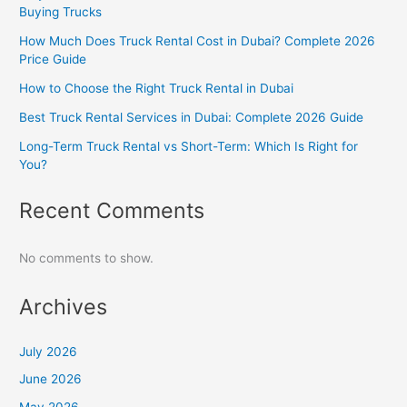
Buying Trucks
How Much Does Truck Rental Cost in Dubai? Complete 2026
Price Guide
How to Choose the Right Truck Rental in Dubai
Best Truck Rental Services in Dubai: Complete 2026 Guide
Long-Term Truck Rental vs Short-Term: Which Is Right for
You?
Recent Comments
No comments to show.
Archives
July 2026
June 2026
May 2026