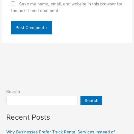
Save my name, email, and website in this browser for
the next time I comment.
Search
Search
Recent Posts
Why Businesses Prefer Truck Rental Services Instead of