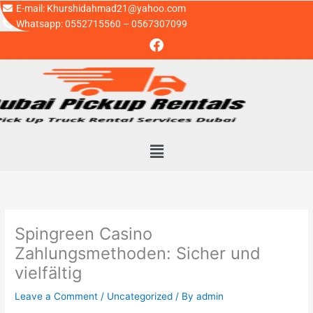
Skip
E-mail: Khurshidahmad21@yahoo.com
to
Whatsapp: 0552715560 – 0567307099
F
content
a
c
e
b
o
o
k
Menu
Spingreen Casino
Zahlungsmethoden: Sicher und
vielfältig
Leave a Comment
/
Uncategorized
/ By
admin