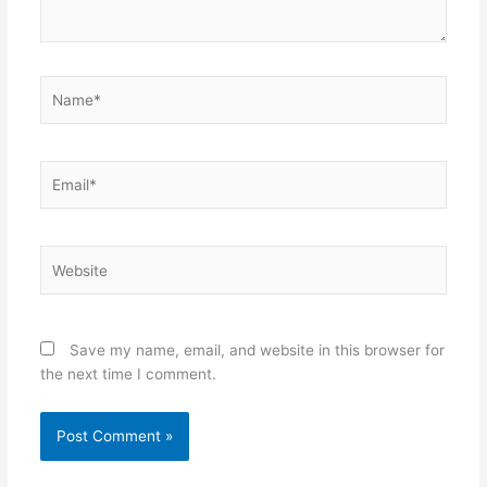
Name*
Email*
Website
Save my name, email, and website in this browser for
the next time I comment.