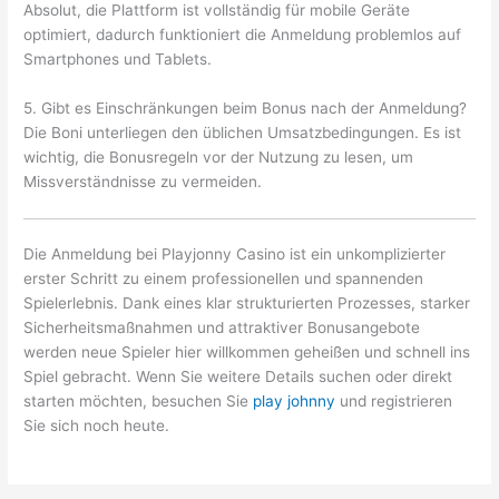
Absolut, die Plattform ist vollständig für mobile Geräte
optimiert, dadurch funktioniert die Anmeldung problemlos auf
Smartphones und Tablets.
5. Gibt es Einschränkungen beim Bonus nach der Anmeldung?
Die Boni unterliegen den üblichen Umsatzbedingungen. Es ist
wichtig, die Bonusregeln vor der Nutzung zu lesen, um
Missverständnisse zu vermeiden.
Die Anmeldung bei Playjonny Casino ist ein unkomplizierter
erster Schritt zu einem professionellen und spannenden
Spielerlebnis. Dank eines klar strukturierten Prozesses, starker
Sicherheitsmaßnahmen und attraktiver Bonusangebote
werden neue Spieler hier willkommen geheißen und schnell ins
Spiel gebracht. Wenn Sie weitere Details suchen oder direkt
starten möchten, besuchen Sie
play johnny
und registrieren
Sie sich noch heute.