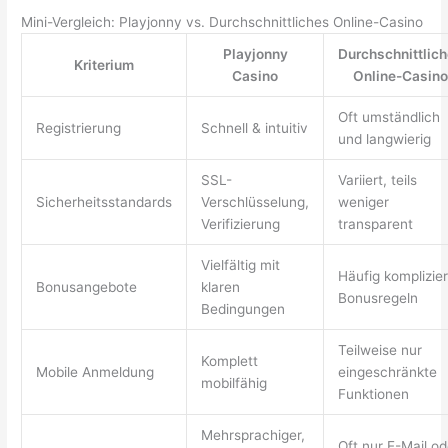
Mini-Vergleich: Playjonny vs. Durchschnittliches Online-Casino
Playjonny
Durchschnittlic
Kriterium
Casino
Online-Casin
Oft umständlich
Registrierung
Schnell & intuitiv
und langwierig
SSL-
Variiert, teils
Sicherheitsstandards
Verschlüsselung,
weniger
Verifizierung
transparent
Vielfältig mit
Häufig komplizier
Bonusangebote
klaren
Bonusregeln
Bedingungen
Teilweise nur
Komplett
Mobile Anmeldung
eingeschränkte
mobilfähig
Funktionen
Mehrsprachiger,
Oft nur E-Mail od