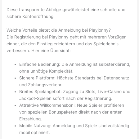
Diese transparente Abfolge gewährleistet eine schnelle und
sichere Kontoeröffnung.
Welche Vorteile bietet die Anmeldung bei Playjonny?
Die Registrierung bei Playjonny geht mit mehreren Vorzügen
einher, die den Einstieg erleichtern und das Spielerlebnis
verbessern. Hier eine Übersicht:
Einfache Bedienung: Die Anmeldung ist selbsterklärend,
ohne unnötige Komplexität.
Sichere Plattform: Höchste Standards bei Datenschutz
und Zahlungsverkehr.
Breites Spielangebot: Zugang zu Slots, Live-Casino und
Jackpot-Spielen sofort nach der Registrierung.
Attraktive Willkommensboni: Neue Spieler profitieren
von speziellen Bonuspaketen direkt nach der ersten
Einzahlung.
Mobile Nutzung: Anmeldung und Spiele sind vollständig
mobil optimiert.