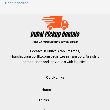
Uncategorized
Located in United Arab Emirates,
khurshidtransportllc.comspecializes in transport. Assisting
corporations and individuals with logistics.
Quick Links
Home
Trucks