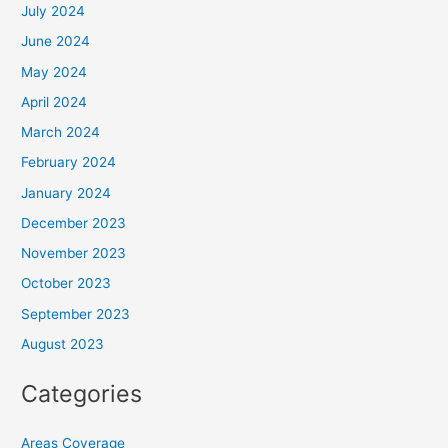
July 2024
June 2024
May 2024
April 2024
March 2024
February 2024
January 2024
December 2023
November 2023
October 2023
September 2023
August 2023
Categories
Areas Coverage