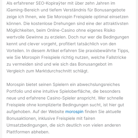
Als erfahrener SEO-Kopiraÿter mit über zehn Jahren im
iGaming-Bereich und tiefem Verständnis für Bonusangebote
zeige ich Ihnen, wie Sie Morospin Freispiele optimal einsetzen
können. Die kostenlose Drehungen sind eine der attraktivsten
Möglichkeiten, beim Online-Casino ohne eigenes Risiko
wertvolle Gewinne zu erzielen. Doch nur wer die Bedingungen
kennt und clever vorgeht, profitiert tatsächlich von den
Vorteilen. In diesem Artikel erfahren Sie praxisbewährte Tipps,
wie Sie Morospin Freispiele richtig nutzen, welche Fallstricke
zu vermeiden sind und wie sich das Bonusangebot im
Vergleich zum Marktdurchschnitt schlägt.
Morospin bietet seinen Spielern ein abwechslungsreiches
Portfolio und eine intuitive Spieloberfläche, die besonders
neue und erfahrene Casino-Spieler anspricht. Wer schnelle
Freispiele ohne komplizierte Bedingungen sucht, ist hier gut
aufgehoben. Auf der Website
morospin
finden Sie aktuelle
Bonusaktionen, inklusive Freispiele mit fairen
Umsatzbedingungen, die sich deutlich von vielen anderen
Plattformen abheben.