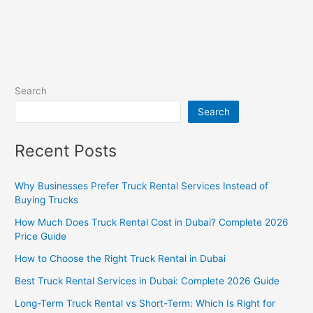
Search
Search
Recent Posts
Why Businesses Prefer Truck Rental Services Instead of
Buying Trucks
How Much Does Truck Rental Cost in Dubai? Complete 2026
Price Guide
How to Choose the Right Truck Rental in Dubai
Best Truck Rental Services in Dubai: Complete 2026 Guide
Long-Term Truck Rental vs Short-Term: Which Is Right for