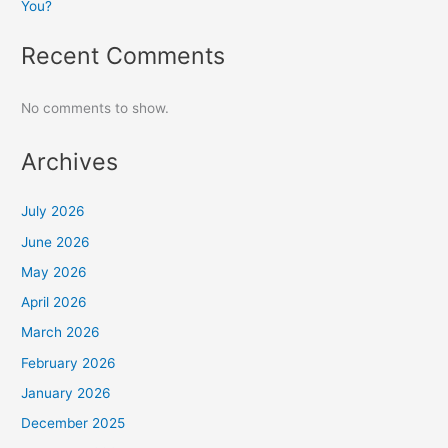
You?
Recent Comments
No comments to show.
Archives
July 2026
June 2026
May 2026
April 2026
March 2026
February 2026
January 2026
December 2025