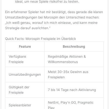
ideal, um neue Spiele risikofrei zu testen.
Ein erfahrener Spieler hat mir bestätigt, dass gerade die klaren
Umsatzbedingungen bei Morospin den Unterschied machen:
„Ich weiß genau, worauf ich mich einlasse, und kann meine
Strategie darauf ausrichten.“
Quick Facts: Morospin Freispiele im Überblick
Feature
Beschreibung
Verfügbare
Regelmäßige Aktionen &
Freispiele
Willkommensbonus
Meist 30-35x Gewinn aus
Umsatzbedingungen
Freispielen
Gültigkeit der
7 bis 14 Tage nach Aktivierung
Freispiele
NetEnt, Play’n GO, Pragmatic
Spieleanbieter
Play