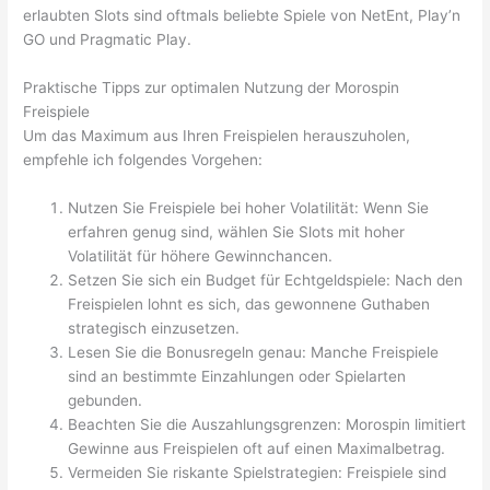
erlaubten Slots sind oftmals beliebte Spiele von NetEnt, Play’n
GO und Pragmatic Play.
Praktische Tipps zur optimalen Nutzung der Morospin
Freispiele
Um das Maximum aus Ihren Freispielen herauszuholen,
empfehle ich folgendes Vorgehen:
Nutzen Sie Freispiele bei hoher Volatilität: Wenn Sie
erfahren genug sind, wählen Sie Slots mit hoher
Volatilität für höhere Gewinnchancen.
Setzen Sie sich ein Budget für Echtgeldspiele: Nach den
Freispielen lohnt es sich, das gewonnene Guthaben
strategisch einzusetzen.
Lesen Sie die Bonusregeln genau: Manche Freispiele
sind an bestimmte Einzahlungen oder Spielarten
gebunden.
Beachten Sie die Auszahlungsgrenzen: Morospin limitiert
Gewinne aus Freispielen oft auf einen Maximalbetrag.
Vermeiden Sie riskante Spielstrategien: Freispiele sind