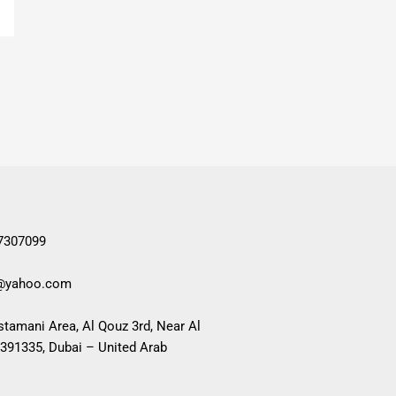
7307099
@yahoo.com
ostamani Area, Al Qouz 3rd, Near Al
x 391335, Dubai – United Arab