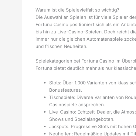
Warum ist die Spielevielfalt so wichtig?
Die Auswahl an Spielen ist für viele Spieler d
Fortuna Casino positioniert sich als ein Anbiet
bis hin zu Live-Casino-Spielen. Doch reicht die
immer nur die gleichen Automatenspiele zocken
und frischen Neuheiten.
Spielekategorien bei Fortuna Casino im Überbl
Fortuna bietet deutlich mehr als nur klassisch
Slots: Über 1.000 Varianten von klassisc
Bonusfeatures.
Tischspiele: Diverse Varianten von Roule
Casinospiele ansprechen.
Live-Casino: Echtzeit-Dealer, die Atmos
Shows und Spezialangeboten.
Jackpots: Progressive Slots mit hohen
Neuheiten: Regelmäßige Updates mit Ti