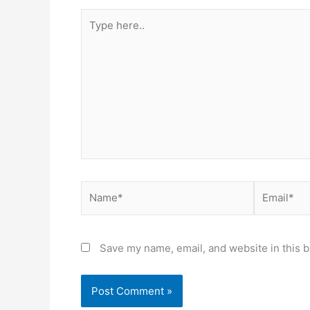
Type
here..
Name*
Email*
Save my name, email, and website in this b