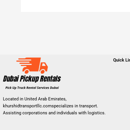
Quick Li
Located in United Arab Emirates,
khurshidtransportllc.comspecializes in transport.
Assisting corporations and individuals with logistics.