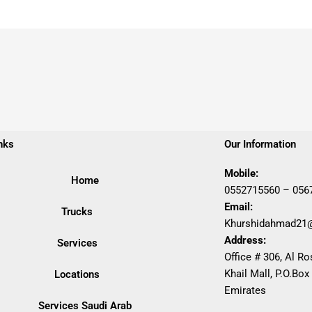
nks
Our Information
Mobile:
Home
0552715560 – 056
Email:
Trucks
Khurshidahmad21
Address:
Services
Office # 306, Al R
Khail Mall, P.O.Bo
Locations
Emirates
Services Saudi Arab