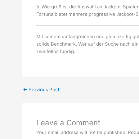
5. Wie groß ist die Auswahl an Jackpot-Spiele
Fortuna bietet mehrere progressive Jackpot-S
Mit seinem umfangreichen und gleichzeitig gu
solide Benchmark. Wer auf der Suche nach einem 
zweifellos fündig.
←
Previous Post
Leave a Comment
Your email address will not be published.
Requ