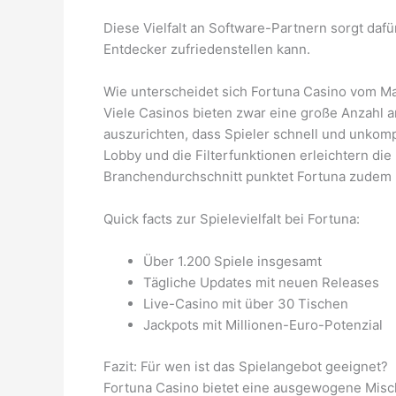
Diese Vielfalt an Software-Partnern sorgt daf
Entdecker zufriedenstellen kann.
Wie unterscheidet sich Fortuna Casino vom Ma
Viele Casinos bieten zwar eine große Anzahl an
auszurichten, dass Spieler schnell und unkompli
Lobby und die Filterfunktionen erleichtern die
Branchendurchschnitt punktet Fortuna zudem mi
Quick facts zur Spielevielfalt bei Fortuna:
Über 1.200 Spiele insgesamt
Tägliche Updates mit neuen Releases
Live-Casino mit über 30 Tischen
Jackpots mit Millionen-Euro-Potenzial
Fazit: Für wen ist das Spielangebot geeignet?
Fortuna Casino bietet eine ausgewogene Misch