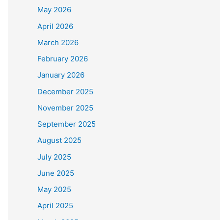
May 2026
April 2026
March 2026
February 2026
January 2026
December 2025
November 2025
September 2025
August 2025
July 2025
June 2025
May 2025
April 2025