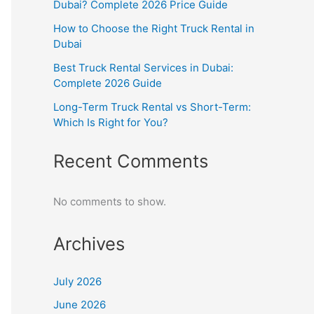
Dubai? Complete 2026 Price Guide
How to Choose the Right Truck Rental in
Dubai
Best Truck Rental Services in Dubai:
Complete 2026 Guide
Long-Term Truck Rental vs Short-Term:
Which Is Right for You?
Recent Comments
No comments to show.
Archives
July 2026
June 2026